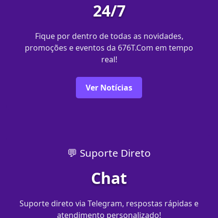
24/7
Fique por dentro de todas as novidades,
promoções e eventos da 676T.Com em tempo
real!
Ver Notícias
💬 Suporte Direto
Chat
Suporte direto via Telegram, respostas rápidas e
atendimento personalizado!