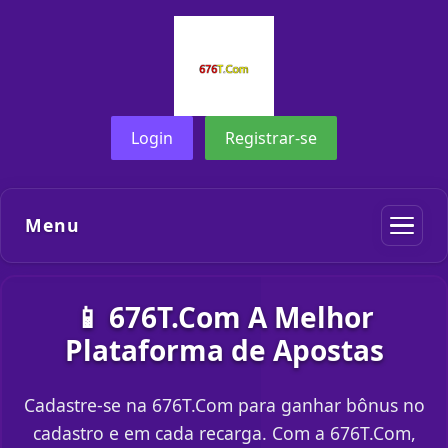
Login
Registrar-se
Menu
📱 676T.Com A Melhor
Plataforma de Apostas
Cadastre-se na 676T.Com para ganhar bônus no
cadastro e em cada recarga. Com a 676T.Com,