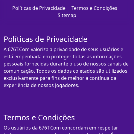
Políticas de Privacidade
Termos e Condições
Sitemap
Políticas de Privacidade
A 676T.Com valoriza a privacidade de seus usuários e
está empenhada em proteger todas as informações
pessoais fornecidas durante o uso de nossos canais de
comunicação. Todos os dados coletados são utilizados
exclusivamente para fins de melhoria contínua da
experiência de nossos jogadores.
Termos e Condições
Os usuários da 676T.Com concordam em respeitar