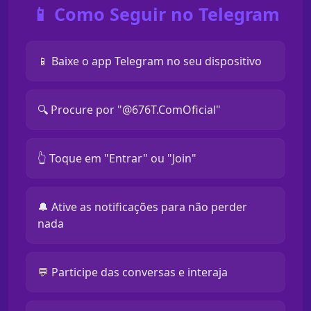
📱 Como Seguir no Telegram
📱 Baixe o app Telegram no seu dispositivo
🔍 Procure por "@676T.ComOficial"
👆 Toque em "Entrar" ou "Join"
🔔 Ative as notificações para não perder
nada
💬 Participe das conversas e interaja