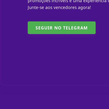
promoções incríveis e uma experiência d
Junte-se aos vencedores agora!
SEGUIR NO TELEGRAM