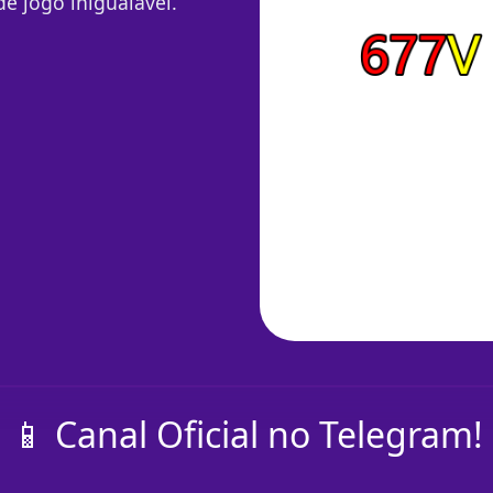
e jogo inigualável.
📱 Canal Oficial no Telegram!