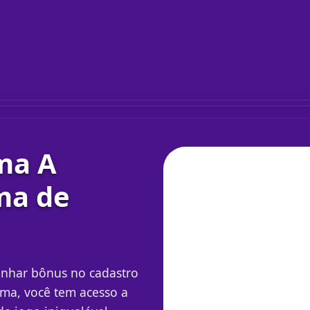
ma A
ma de
anhar bônus no cadastro
rma, você tem acesso a