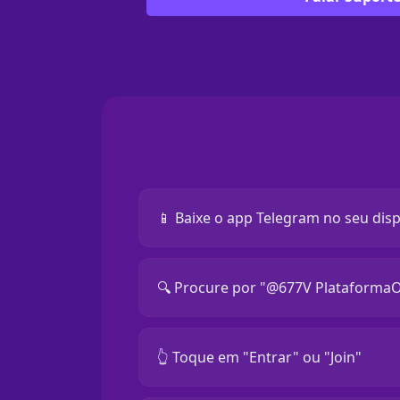
📱 Baixe o app Telegram no seu disp
🔍 Procure por "@677V PlataformaOf
👆 Toque em "Entrar" ou "Join"