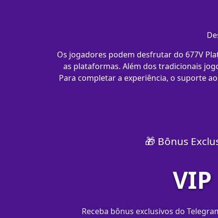
De
Os jogadores podem desfrutar do 677V Plat
as plataformas. Além dos tradicionais jo
Para completar a experiência, o suporte ao
🎁 Bônus Exclu
VIP
Receba bônus exclusivos do Telegra