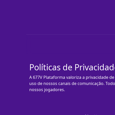
Políticas de Privacida
A 677V Plataforma valoriza a privacidade d
uso de nossos canais de comunicação. Todos
nossos jogadores.