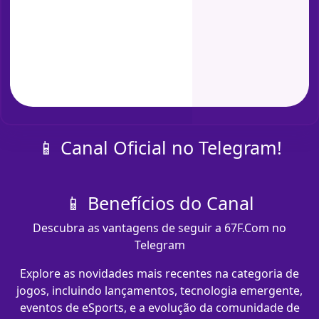
📱 Canal Oficial no Telegram!
📱 Benefícios do Canal
Descubra as vantagens de seguir a 67F.Com no
Telegram
Explore as novidades mais recentes na categoria de
jogos, incluindo lançamentos, tecnologia emergente,
eventos de eSports, e a evolução da comunidade de