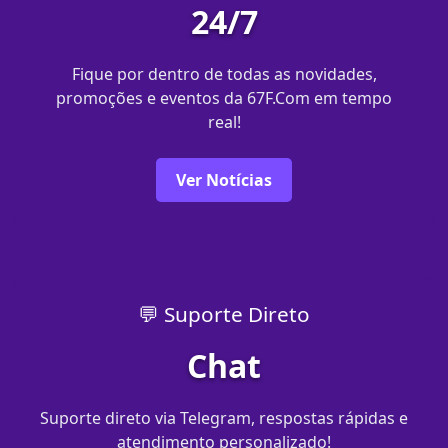
24/7
Fique por dentro de todas as novidades,
promoções e eventos da 67F.Com em tempo
real!
Ver Notícias
💬 Suporte Direto
Chat
Suporte direto via Telegram, respostas rápidas e
atendimento personalizado!