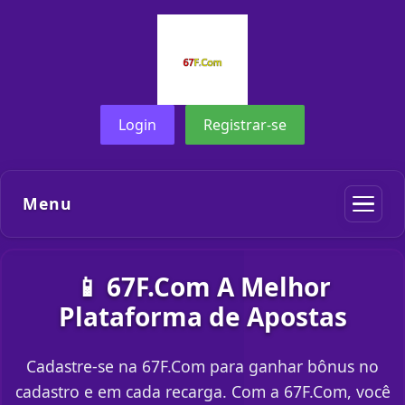
Login
Registrar-se
Menu
📱 67F.Com A Melhor
Plataforma de Apostas
Cadastre-se na 67F.Com para ganhar bônus no
cadastro e em cada recarga. Com a 67F.Com, você