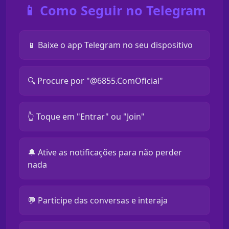
📱 Como Seguir no Telegram
📱 Baixe o app Telegram no seu dispositivo
🔍 Procure por "@6855.ComOficial"
👆 Toque em "Entrar" ou "Join"
🔔 Ative as notificações para não perder
nada
💬 Participe das conversas e interaja