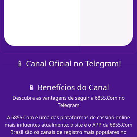
📱 Canal Oficial no Telegram!
📱 Benefícios do Canal
Descubra as vantagens de seguir a 6855.Com no
Telegram
A 6855.Com é uma das plataformas de cassino online
mais influentes atualmente; o site e o APP da 6855.Com
Brasil são os canais de registro mais populares no