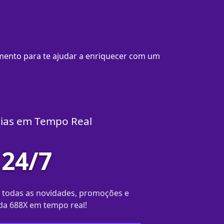
amento para te ajudar a enriquecer com um
cias em Tempo Real
24/7
e todas as novidades, promoções e
da 688X em tempo real!