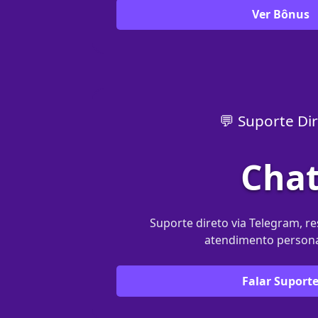
Ver Bônus
💬 Suporte Di
Cha
Suporte direto via Telegram, r
atendimento persona
Falar Suport