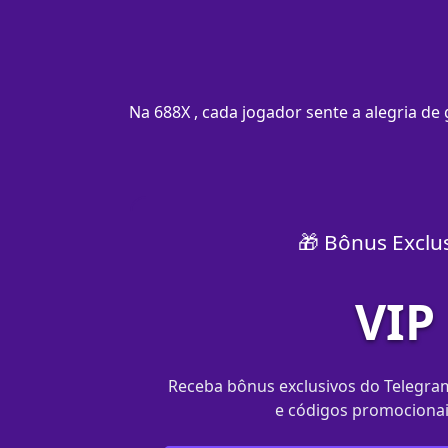
Na 688X , cada jogador sente a alegria d
🎁 Bônus Exclu
VIP
Receba bônus exclusivos do Telegra
e códigos promocionai