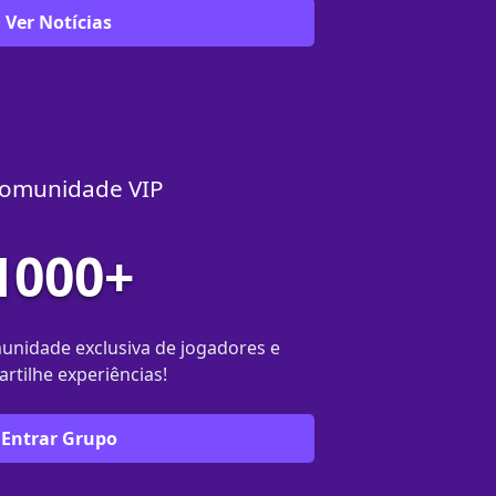
Ver Notícias
Comunidade VIP
1000+
unidade exclusiva de jogadores e
rtilhe experiências!
Entrar Grupo