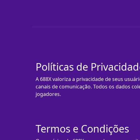
Políticas de Privacida
A 688X valoriza a privacidade de seus usuá
canais de comunicação. Todos os dados cole
jogadores.
Termos e Condições