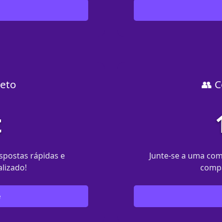
reto
👥 
t
espostas rápidas e
Junte-se a uma com
lizado!
compa
e