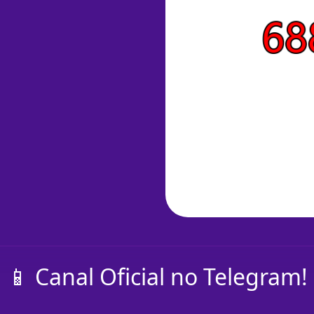
📱 Canal Oficial no Telegram!