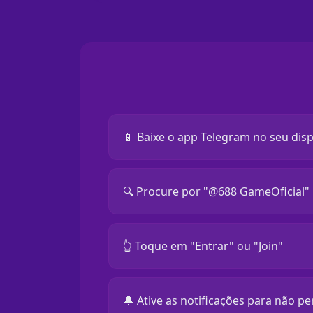
📱 Baixe o app Telegram no seu disp
🔍 Procure por "@688 GameOficial"
👆 Toque em "Entrar" ou "Join"
🔔 Ative as notificações para não p