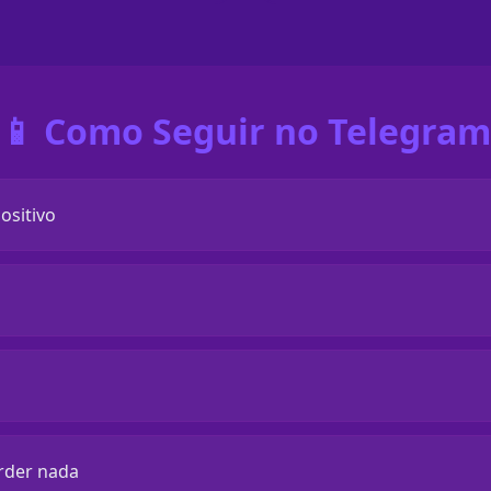
📱 Como Seguir no Telegram
ositivo
erder nada