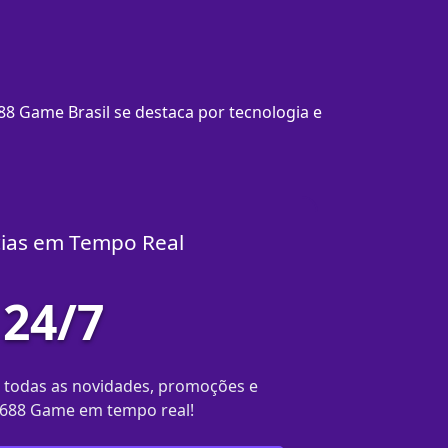
8 Game Brasil se destaca por tecnologia e
cias em Tempo Real
24/7
e todas as novidades, promoções e
 688 Game em tempo real!