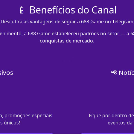
📱 Benefícios do Canal
Descubra as vantagens de seguir a 688 Game no Telegram
tenimento, a 688 Game estabeleceu padrões no setor — a 68
conquistas de mercado.
sivos
📢 Notí
m, promoções especiais
Fique por dentro d
s únicos!
eventos da