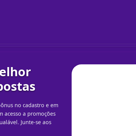
elhor
postas
bônus no cadastro e em
em acesso a promoções
ualável. Junte-se aos