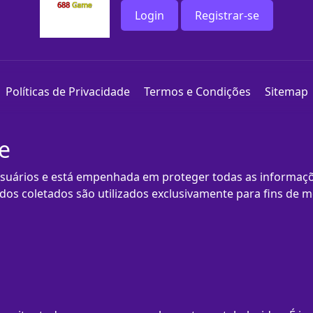
Login
Registrar-se
Políticas de Privacidade
Termos e Condições
Sitemap
de
 usuários e está empenhada em proteger todas as informaçõ
os coletados são utilizados exclusivamente para fins de m