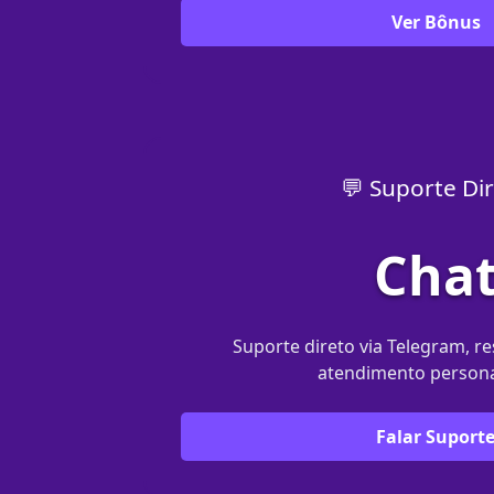
Ver Bônus
💬 Suporte Di
Cha
Suporte direto via Telegram, r
atendimento persona
Falar Suport