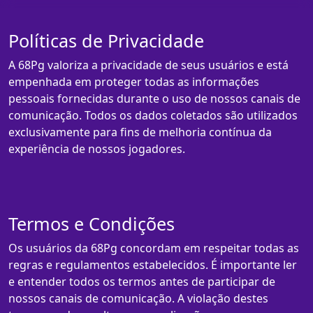
Políticas de Privacidade
A 68Pg valoriza a privacidade de seus usuários e está
empenhada em proteger todas as informações
pessoais fornecidas durante o uso de nossos canais de
comunicação. Todos os dados coletados são utilizados
exclusivamente para fins de melhoria contínua da
experiência de nossos jogadores.
Termos e Condições
Os usuários da 68Pg concordam em respeitar todas as
regras e regulamentos estabelecidos. É importante ler
e entender todos os termos antes de participar de
nossos canais de comunicação. A violação destes