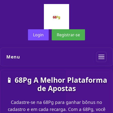
Login
Registrar-se
Menu
📱 68Pg A Melhor Plataforma
de Apostas
Cadastre-se na 68Pg para ganhar bônus no
cadastro e em cada recarga. Com a 68Pg, você