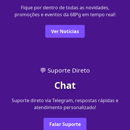
Fique por dentro de todas as novidades,
promoções e eventos da 68Pg em tempo real!
Ver Notícias
💬 Suporte Direto
Chat
Suporte direto via Telegram, respostas rápidas e
atendimento personalizado!
Falar Suporte