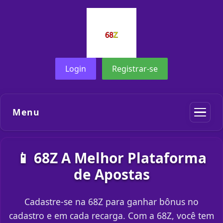
Login
Registrar-se
Menu
📱 68Z A Melhor Plataforma
de Apostas
Cadastre-se na 68Z para ganhar bônus no
cadastro e em cada recarga. Com a 68Z, você tem