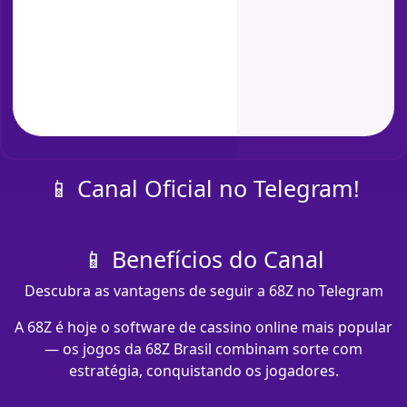
📱 Canal Oficial no Telegram!
📱 Benefícios do Canal
Descubra as vantagens de seguir a 68Z no Telegram
A 68Z é hoje o software de cassino online mais popular
— os jogos da 68Z Brasil combinam sorte com
estratégia, conquistando os jogadores.