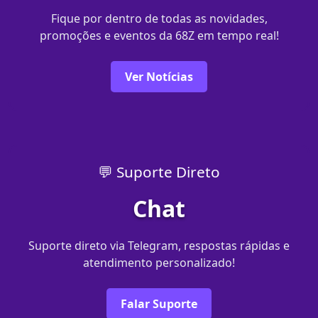
Fique por dentro de todas as novidades,
promoções e eventos da 68Z em tempo real!
Ver Notícias
💬 Suporte Direto
Chat
Suporte direto via Telegram, respostas rápidas e
atendimento personalizado!
Falar Suporte