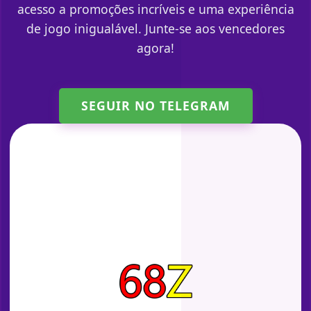
acesso a promoções incríveis e uma experiência
de jogo inigualável. Junte-se aos vencedores
agora!
SEGUIR NO TELEGRAM