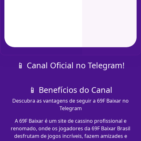
📱 Canal Oficial no Telegram!
📱 Benefícios do Canal
Descubra as vantagens de seguir a 69F Baixar no
Telegram
A 69F Baixar é um site de cassino profissional e
renomado, onde os jogadores da 69F Baixar Brasil
desfrutam de jogos incríveis, fazem amizades e