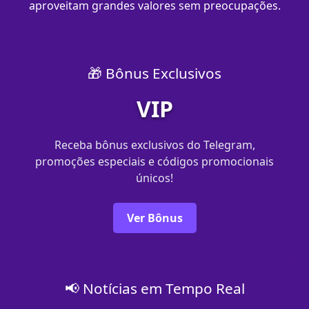
aproveitam grandes valores sem preocupações.
🎁 Bônus Exclusivos
VIP
Receba bônus exclusivos do Telegram,
promoções especiais e códigos promocionais
únicos!
Ver Bônus
📢 Notícias em Tempo Real