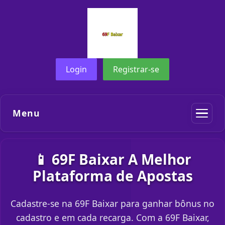
Login
Registrar-se
Menu
📱 69F Baixar A Melhor
Plataforma de Apostas
Cadastre-se na 69F Baixar para ganhar bônus no
cadastro e em cada recarga. Com a 69F Baixar,