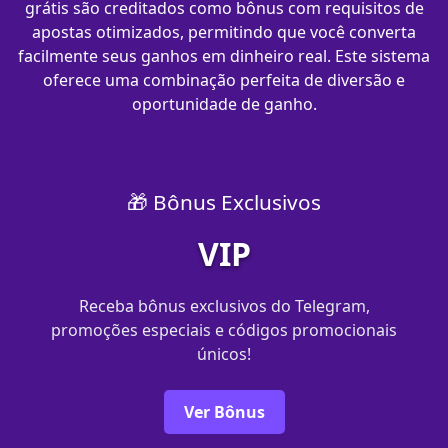
grátis são creditados como bônus com requisitos de
apostas otimizados, permitindo que você converta
facilmente seus ganhos em dinheiro real. Este sistema
oferece uma combinação perfeita de diversão e
oportunidade de ganho.
🎁 Bônus Exclusivos
VIP
Receba bônus exclusivos do Telegram,
promoções especiais e códigos promocionais
únicos!
Ver Bônus