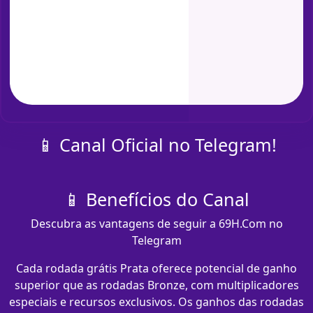
📱 Canal Oficial no Telegram!
📱 Benefícios do Canal
Descubra as vantagens de seguir a 69H.Com no
Telegram
Cada rodada grátis Prata oferece potencial de ganho
superior que as rodadas Bronze, com multiplicadores
especiais e recursos exclusivos. Os ganhos das rodadas