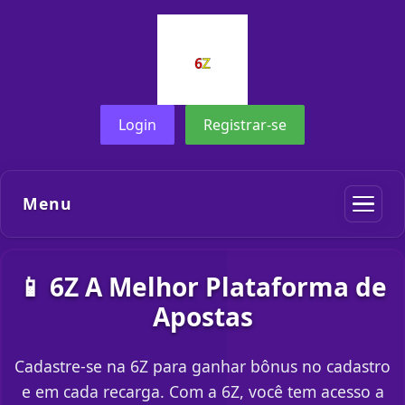
Login
Registrar-se
Menu
📱 6Z A Melhor Plataforma de
Apostas
Cadastre-se na 6Z para ganhar bônus no cadastro
e em cada recarga. Com a 6Z, você tem acesso a