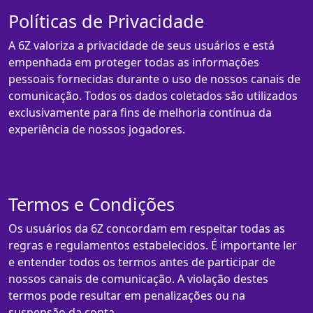
Políticas de Privacidade
A 6Z valoriza a privacidade de seus usuários e está
empenhada em proteger todas as informações
pessoais fornecidas durante o uso de nossos canais de
comunicação. Todos os dados coletados são utilizados
exclusivamente para fins de melhoria contínua da
experiência de nossos jogadores.
Termos e Condições
Os usuários da 6Z concordam em respeitar todas as
regras e regulamentos estabelecidos. É importante ler
e entender todos os termos antes de participar de
nossos canais de comunicação. A violação destes
termos pode resultar em penalizações ou na
suspensão da conta.