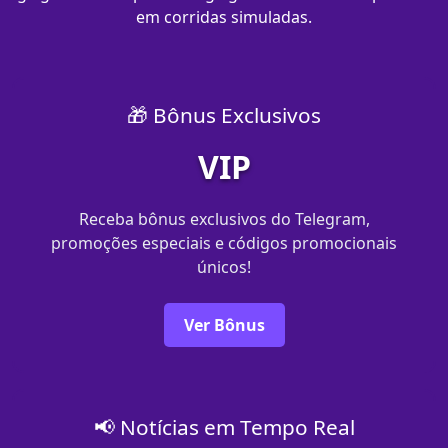
em corridas simuladas.
🎁 Bônus Exclusivos
VIP
Receba bônus exclusivos do Telegram,
promoções especiais e códigos promocionais
únicos!
Ver Bônus
📢 Notícias em Tempo Real