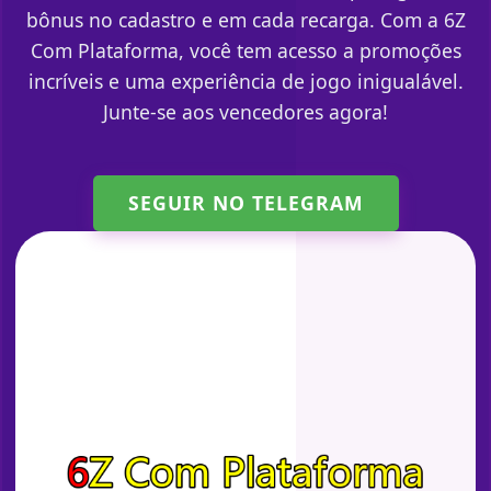
bônus no cadastro e em cada recarga. Com a 6Z
Com Plataforma, você tem acesso a promoções
incríveis e uma experiência de jogo inigualável.
Junte-se aos vencedores agora!
SEGUIR NO TELEGRAM