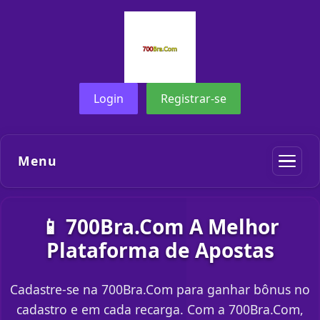
Login
Registrar-se
Menu
📱 700Bra.Com A Melhor
Plataforma de Apostas
Cadastre-se na 700Bra.Com para ganhar bônus no
cadastro e em cada recarga. Com a 700Bra.Com,