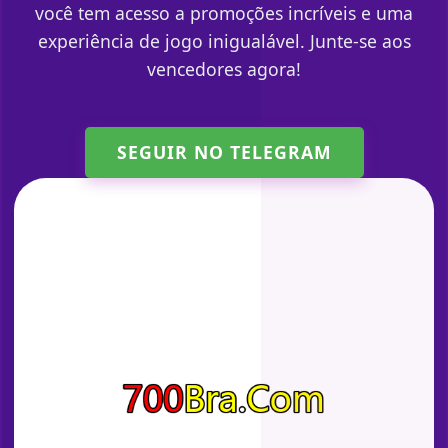
você tem acesso a promoções incríveis e uma
experiência de jogo inigualável. Junte-se aos
vencedores agora!
SEGUIR NO TELEGRAM