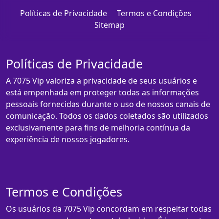
Políticas de Privacidade
Termos e Condições
Sitemap
Políticas de Privacidade
A 7075 Vip valoriza a privacidade de seus usuários e
está empenhada em proteger todas as informações
pessoais fornecidas durante o uso de nossos canais de
comunicação. Todos os dados coletados são utilizados
exclusivamente para fins de melhoria contínua da
experiência de nossos jogadores.
Termos e Condições
Os usuários da 7075 Vip concordam em respeitar todas