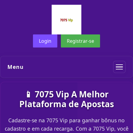
Login
Registrar-se
Menu
📱 7075 Vip A Melhor
Plataforma de Apostas
Cadastre-se na 7075 Vip para ganhar bônus no
cadastro e em cada recarga. Com a 7075 Vip, você