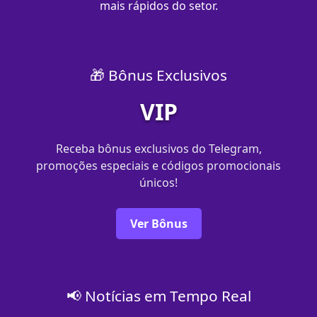
mais rápidos do setor.
🎁 Bônus Exclusivos
VIP
Receba bônus exclusivos do Telegram,
promoções especiais e códigos promocionais
únicos!
Ver Bônus
📢 Notícias em Tempo Real