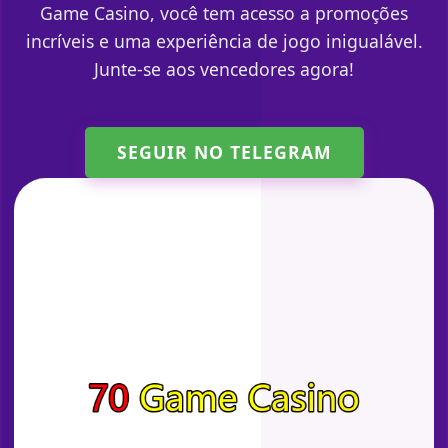
Game Casino, você tem acesso a promoções
incríveis e uma experiência de jogo inigualável.
Junte-se aos vencedores agora!
SEGUIR NO TELEGRAM