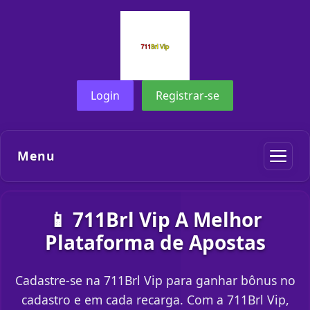
Login
Registrar-se
Menu
📱 711Brl Vip A Melhor
Plataforma de Apostas
Cadastre-se na 711Brl Vip para ganhar bônus no
cadastro e em cada recarga. Com a 711Brl Vip,