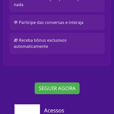
nada
💬 Participe das conversas e interaja
🎁 Receba bônus exclusivos
automaticamente
SEGUIR AGORA
Acessos