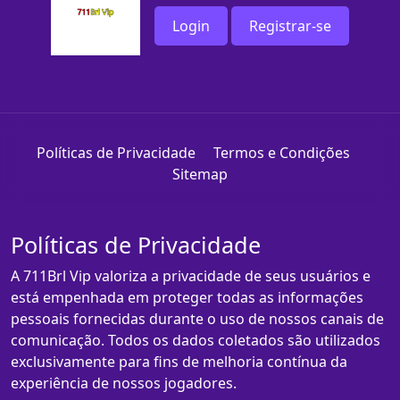
Login
Registrar-se
Políticas de Privacidade
Termos e Condições
Sitemap
Políticas de Privacidade
A 711Brl Vip valoriza a privacidade de seus usuários e
está empenhada em proteger todas as informações
pessoais fornecidas durante o uso de nossos canais de
comunicação. Todos os dados coletados são utilizados
exclusivamente para fins de melhoria contínua da
experiência de nossos jogadores.