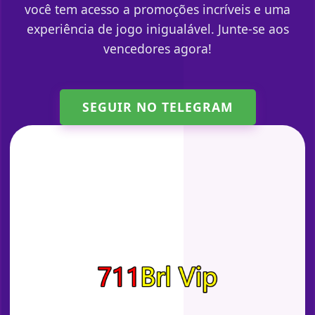
você tem acesso a promoções incríveis e uma
experiência de jogo inigualável. Junte-se aos
vencedores agora!
SEGUIR NO TELEGRAM