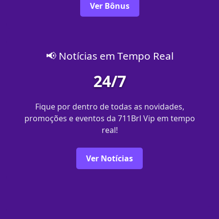
Ver Bônus
📢 Notícias em Tempo Real
24/7
Fique por dentro de todas as novidades,
promoções e eventos da 711Brl Vip em tempo
real!
Ver Notícias