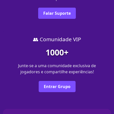
Falar Suporte
👥 Comunidade VIP
1000+
Junte-se a uma comunidade exclusiva de
jogadores e compartilhe experiências!
Entrar Grupo