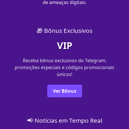
de ameaças digitais.
🎁 Bônus Exclusivos
VIP
Receba bônus exclusivos do Telegram,
promoções especiais e códigos promocionais
únicos!
Ver Bônus
📢 Notícias em Tempo Real