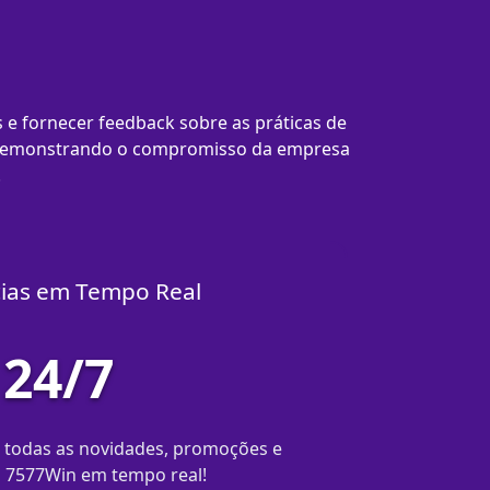
e fornecer feedback sobre as práticas de
ra, demonstrando o compromisso da empresa
.
cias em Tempo Real
24/7
e todas as novidades, promoções e
 7577Win em tempo real!