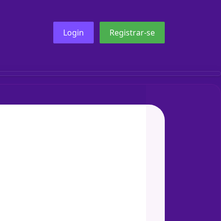
Login
Registrar-se