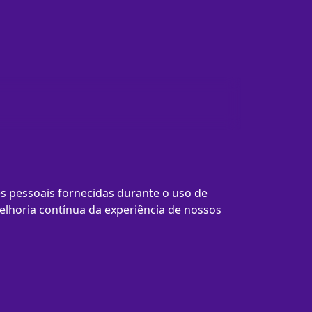
s pessoais fornecidas durante o uso de
elhoria contínua da experiência de nossos