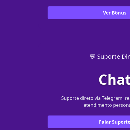
Ver Bônus
💬 Suporte Di
Cha
Suporte direto via Telegram, r
atendimento persona
Falar Suport