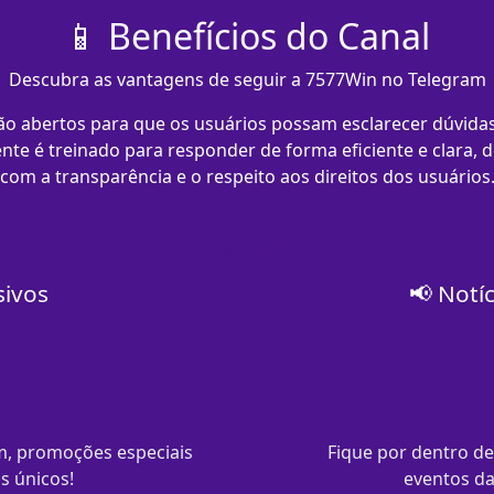
📱 Benefícios do Canal
Descubra as vantagens de seguir a 7577Win no Telegram
 abertos para que os usuários possam esclarecer dúvidas 
iente é treinado para responder de forma eficiente e cla
com a transparência e o respeito aos direitos dos usuários
sivos
📢 Notí
m, promoções especiais
Fique por dentro d
s únicos!
eventos da