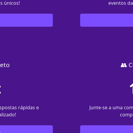
s únicos!
eventos da
reto
👥 
t
espostas rápidas e
Junte-se a uma com
lizado!
compa
e