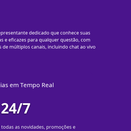
epresentante dedicado que conhece suas
das e eficazes para qualquer questão, com
de múltiplos canais, incluindo chat ao vivo
cias em Tempo Real
24/7
e todas as novidades, promoções e