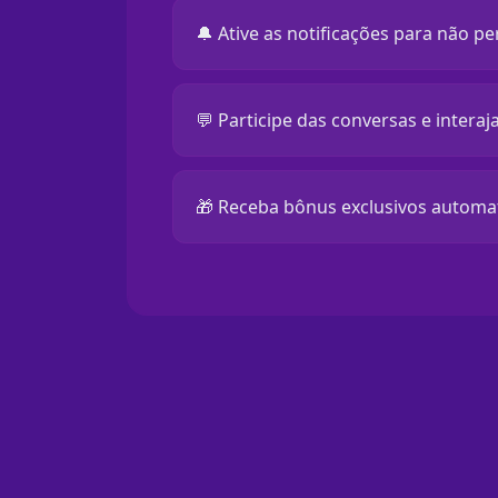
🔔 Ative as notificações para não p
💬 Participe das conversas e interaj
🎁 Receba bônus exclusivos autom