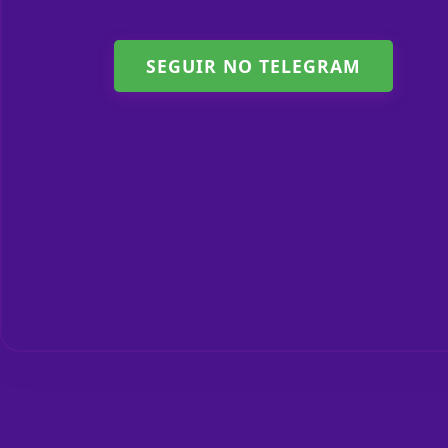
SEGUIR NO TELEGRAM