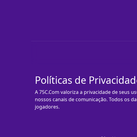
Políticas de Privacida
A 75C.Com valoriza a privacidade de seus u
nossos canais de comunicação. Todos os dad
jogadores.