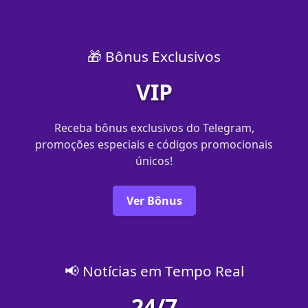
🎁 Bônus Exclusivos
VIP
Receba bônus exclusivos do Telegram,
promoções especiais e códigos promocionais
únicos!
Ver Bônus
📢 Notícias em Tempo Real
24/7