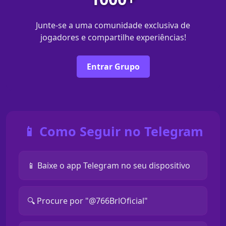
Junte-se a uma comunidade exclusiva de
jogadores e compartilhe experiências!
Entrar Grupo
📱 Como Seguir no Telegram
📱 Baixe o app Telegram no seu dispositivo
🔍 Procure por "@766BrlOficial"