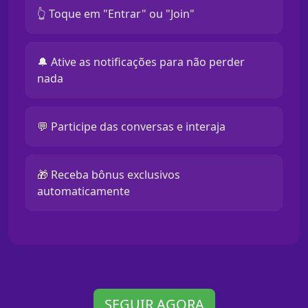
👆 Toque em "Entrar" ou "Join"
🔔 Ative as notificações para não perder
nada
💬 Participe das conversas e interaja
🎁 Receba bônus exclusivos
automaticamente
SEGUIR AGORA