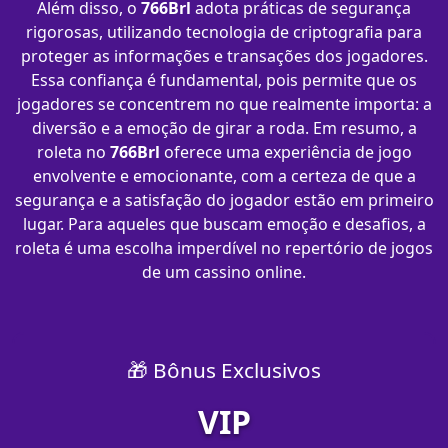
Além disso, o
766Brl
adota práticas de segurança
rigorosas, utilizando tecnologia de criptografia para
proteger as informações e transações dos jogadores.
Essa confiança é fundamental, pois permite que os
jogadores se concentrem no que realmente importa: a
diversão e a emoção de girar a roda. Em resumo, a
roleta no
766Brl
oferece uma experiência de jogo
envolvente e emocionante, com a certeza de que a
segurança e a satisfação do jogador estão em primeiro
lugar. Para aqueles que buscam emoção e desafios, a
roleta é uma escolha imperdível no repertório de jogos
de um cassino online.
🎁 Bônus Exclusivos
VIP