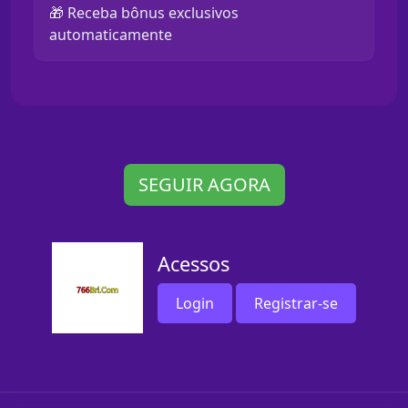
🎁 Receba bônus exclusivos
automaticamente
SEGUIR AGORA
Acessos
Login
Registrar-se