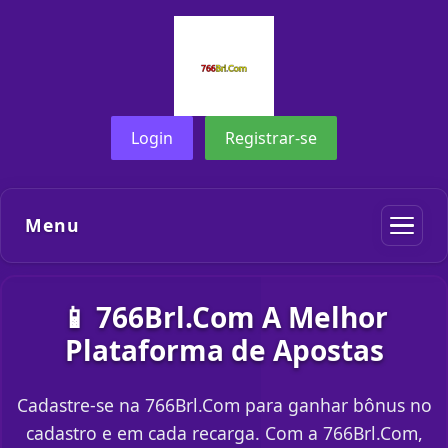
Login
Registrar-se
Menu
📱 766Brl.Com A Melhor
Plataforma de Apostas
Cadastre-se na 766Brl.Com para ganhar bônus no
cadastro e em cada recarga. Com a 766Brl.Com,