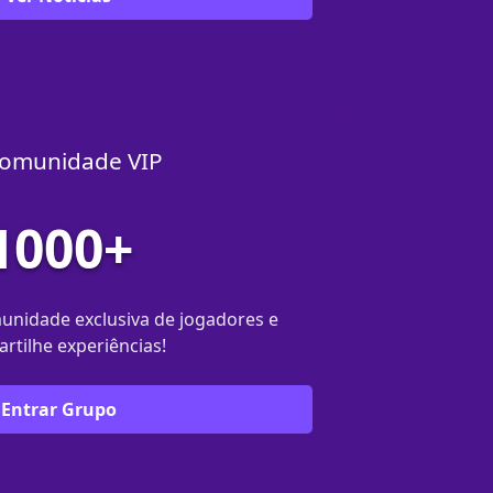
Comunidade VIP
1000+
unidade exclusiva de jogadores e
rtilhe experiências!
Entrar Grupo