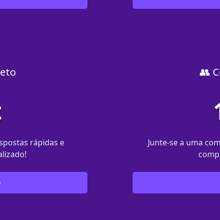
reto
👥 
t
espostas rápidas e
Junte-se a uma com
lizado!
compa
e