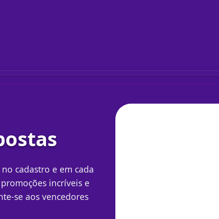
postas
 no cadastro e em cada
 promoções incríveis e
unte-se aos vencedores