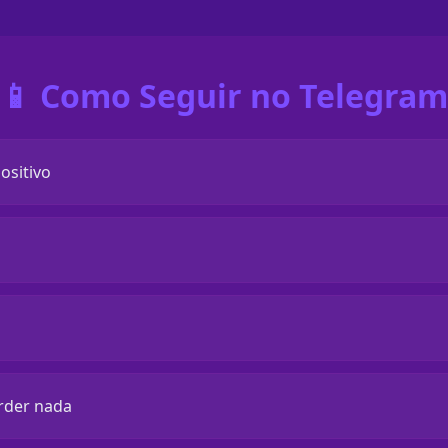
📱 Como Seguir no Telegram
ositivo
erder nada