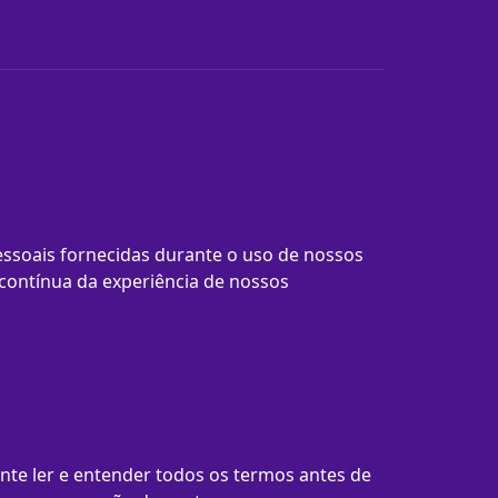
essoais fornecidas durante o uso de nossos
 contínua da experiência de nossos
nte ler e entender todos os termos antes de