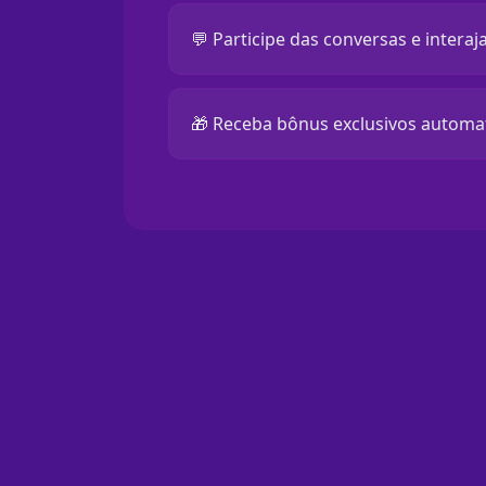
💬 Participe das conversas e interaj
🎁 Receba bônus exclusivos autom