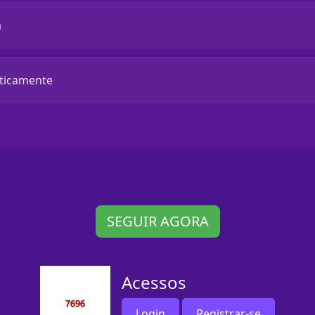
a
aticamente
SEGUIR AGORA
Acessos
Login
Registrar-se