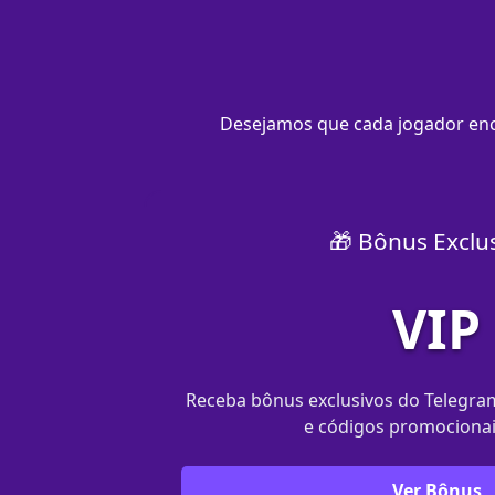
Desejamos que cada jogador enco
🎁 Bônus Exclu
VIP
Receba bônus exclusivos do Telegra
e códigos promocionai
Ver Bônus