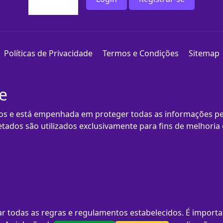
Políticas de Privacidade
Termos e Condições
Sitemap
de
rios e está empenhada em proteger todas as informações p
tados são utilizados exclusivamente para fins de melhoria
 todas as regras e regulamentos estabelecidos. É importa