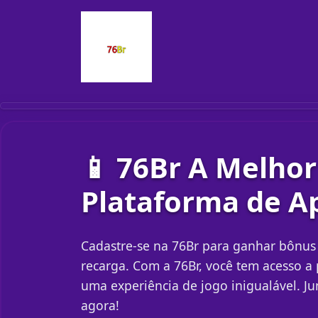
📱 76Br A Melhor
Plataforma de A
Cadastre-se na 76Br para ganhar bônus
recarga. Com a 76Br, você tem acesso a 
uma experiência de jogo inigualável. J
agora!