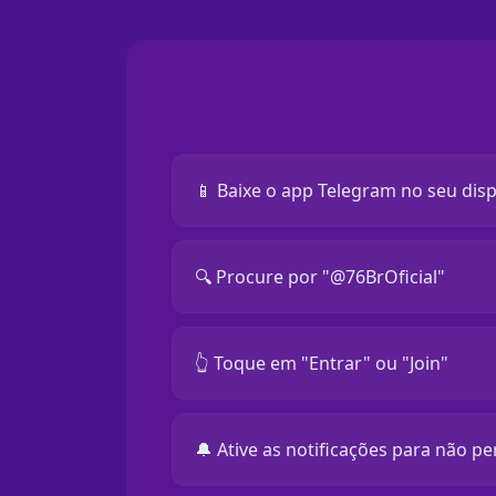
📱 Baixe o app Telegram no seu disp
🔍 Procure por "@76BrOficial"
👆 Toque em "Entrar" ou "Join"
🔔 Ative as notificações para não p