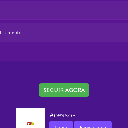
a
aticamente
SEGUIR AGORA
Acessos
Login
Registrar-se