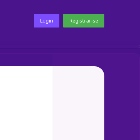
Login
Registrar-se