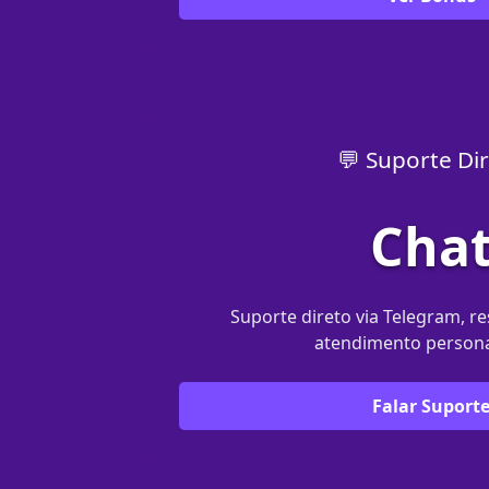
💬 Suporte Di
Cha
Suporte direto via Telegram, r
atendimento persona
Falar Suport