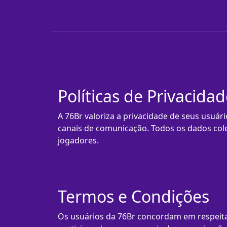
Políticas de Privacida
A 76Br valoriza a privacidade de seus usuá
canais de comunicação. Todos os dados cole
jogadores.
Termos e Condições
Os usuários da 76Br concordam em respeitar