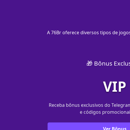
A 76Br oferece diversos tipos de jogo
🎁 Bônus Exclu
VIP
Receba bônus exclusivos do Telegra
e códigos promocionai
Ver Bônus