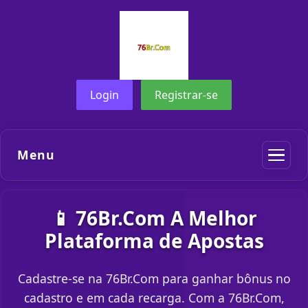
Login
Registrar-se
Menu
📱 76Br.Com A Melhor
Plataforma de Apostas
Cadastre-se na 76Br.Com para ganhar bônus no
cadastro e em cada recarga. Com a 76Br.Com,