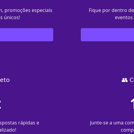
m, promoções especiais
Fique por dentro d
s únicos!
eventos
reto
👥 
t
espostas rápidas e
Junte-se a uma com
lizado!
compa