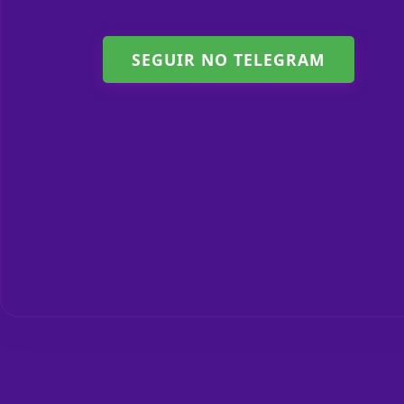
SEGUIR NO TELEGRAM