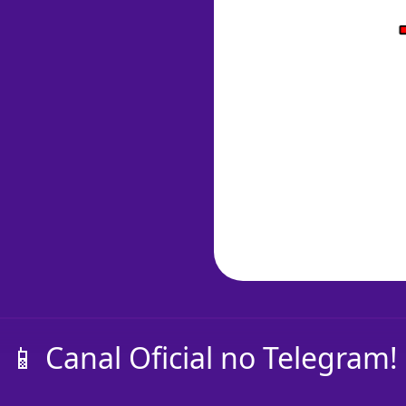
📱 Canal Oficial no Telegram!