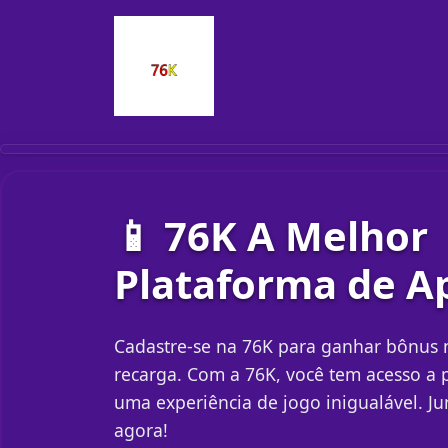
📱 76K A Melhor
Plataforma de A
Cadastre-se na 76K para ganhar bônus 
recarga. Com a 76K, você tem acesso a 
uma experiência de jogo inigualável. J
agora!