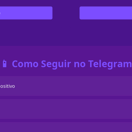
e
📱 Como Seguir no Telegram
ositivo