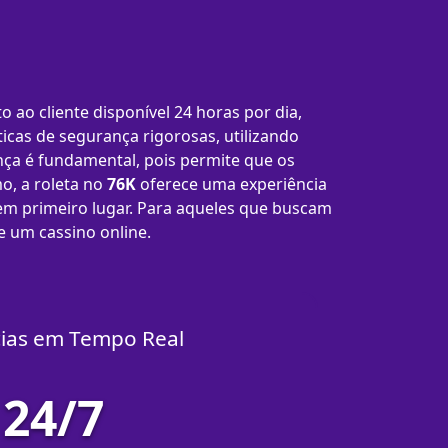
ao cliente disponível 24 horas por dia,
icas de segurança rigorosas, utilizando
nça é fundamental, pois permite que os
o, a roleta no
76K
oferece uma experiência
 em primeiro lugar. Para aqueles que buscam
e um cassino online.
cias em Tempo Real
24/7