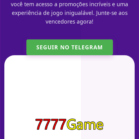
você tem acesso a promoções incríveis e uma
experiência de jogo inigualável. Junte-se aos
vencedores agora!
SEGUIR NO TELEGRAM