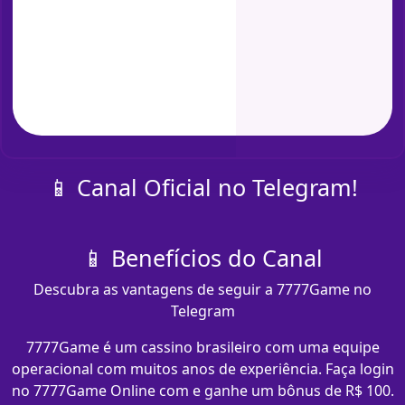
📱 Canal Oficial no Telegram!
📱 Benefícios do Canal
Descubra as vantagens de seguir a 7777Game no
Telegram
7777Game é um cassino brasileiro com uma equipe
operacional com muitos anos de experiência. Faça login
no 7777Game Online com e ganhe um bônus de R$ 100.