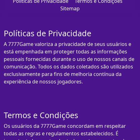
Políticas de Privacidade
Termos e Condições
Sitemap
Políticas de Privacidade
A 7777Game valoriza a privacidade de seus usuários e
está empenhada em proteger todas as informações
pessoais fornecidas durante o uso de nossos canais de
comunicação. Todos os dados coletados são utilizados
exclusivamente para fins de melhoria contínua da
experiência de nossos jogadores.
Termos e Condições
Os usuários da 7777Game concordam em respeitar
todas as regras e regulamentos estabelecidos. É