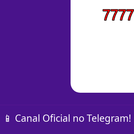
📱 Canal Oficial no Telegram!