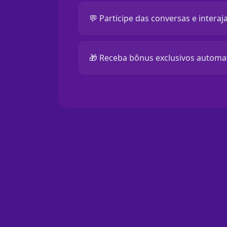
💬 Participe das conversas e interaj
🎁 Receba bônus exclusivos autom