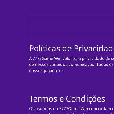
Políticas de Privacida
A 7777Game Win valoriza a privacidade de 
de nossos canais de comunicação. Todos os 
nossos jogadores.
Termos e Condições
Os usuários da 7777Game Win concordam em 