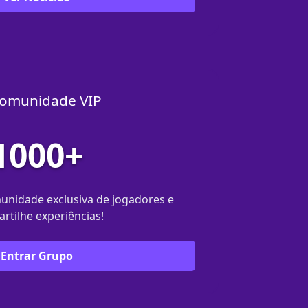
Comunidade VIP
1000+
unidade exclusiva de jogadores e
rtilhe experiências!
Entrar Grupo