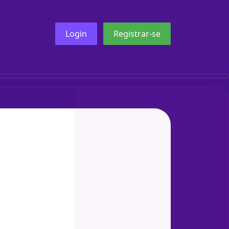
Login
Registrar-se