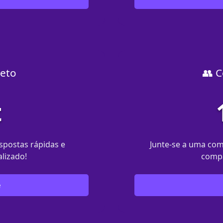
reto
👥 
t
espostas rápidas e
Junte-se a uma com
lizado!
compa
e