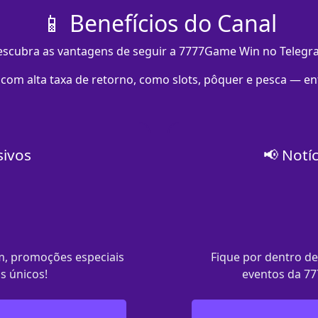
📱 Benefícios do Canal
scubra as vantagens de seguir a 7777Game Win no Teleg
om alta taxa de retorno, como slots, pôquer e pesca — entr
sivos
📢 Notí
m, promoções especiais
Fique por dentro d
s únicos!
eventos da 7