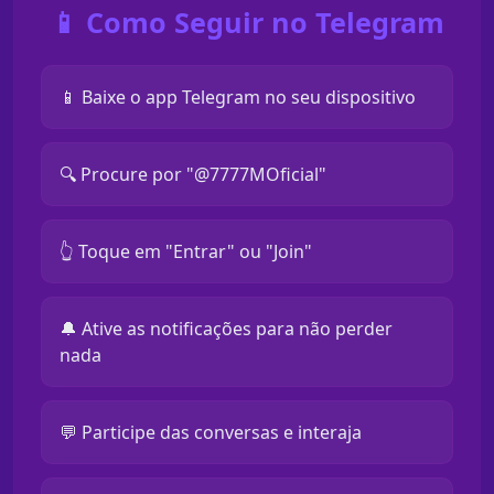
📱 Como Seguir no Telegram
📱 Baixe o app Telegram no seu dispositivo
🔍 Procure por "@7777MOficial"
👆 Toque em "Entrar" ou "Join"
🔔 Ative as notificações para não perder
nada
💬 Participe das conversas e interaja