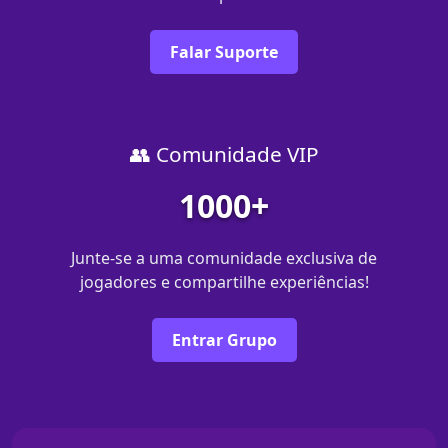
Falar Suporte
👥 Comunidade VIP
1000+
Junte-se a uma comunidade exclusiva de
jogadores e compartilhe experiências!
Entrar Grupo