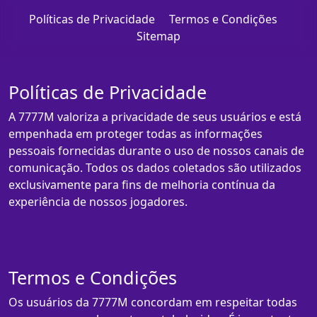
Políticas de Privacidade
Termos e Condições
Sitemap
Políticas de Privacidade
A 7777M valoriza a privacidade de seus usuários e está
empenhada em proteger todas as informações
pessoais fornecidas durante o uso de nossos canais de
comunicação. Todos os dados coletados são utilizados
exclusivamente para fins de melhoria contínua da
experiência de nossos jogadores.
Termos e Condições
Os usuários da 7777M concordam em respeitar todas