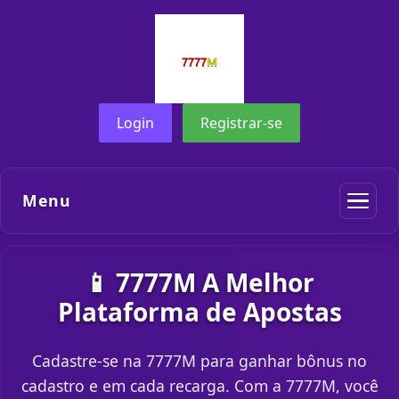
Login
Registrar-se
Menu
📱 7777M A Melhor
Plataforma de Apostas
Cadastre-se na 7777M para ganhar bônus no
cadastro e em cada recarga. Com a 7777M, você