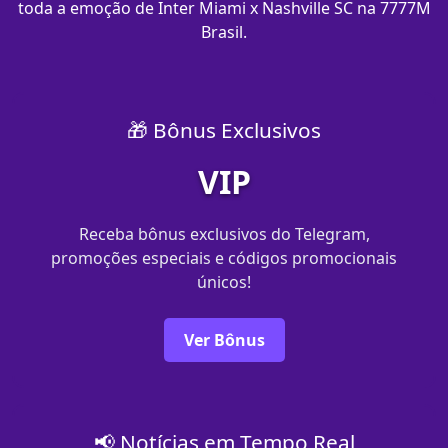
toda a emoção de Inter Miami x Nashville SC na 7777M
Brasil.
🎁 Bônus Exclusivos
VIP
Receba bônus exclusivos do Telegram,
promoções especiais e códigos promocionais
únicos!
Ver Bônus
📢 Notícias em Tempo Real