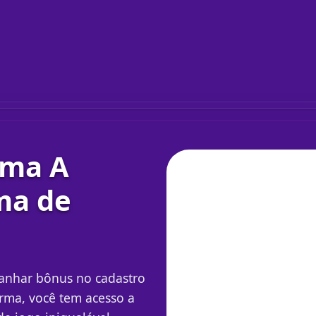
rma A
ma de
ganhar bônus no cadastro
rma, você tem acesso a