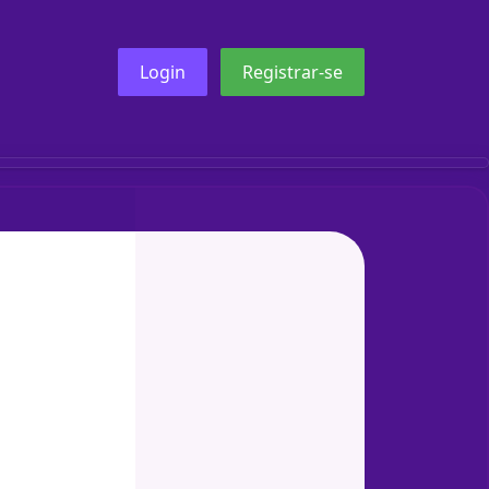
Login
Registrar-se