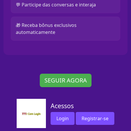
💬 Participe das conversas e interaja
🎁 Receba bônus exclusivos
automaticamente
SEGUIR AGORA
Acessos
Login
Registrar-se