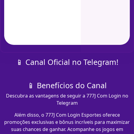
📱 Canal Oficial no Telegram!
📱 Benefícios do Canal
Descubra as vantagens de seguir a 777J Com Login no
Telegram
Além disso, o 777J Com Login Esportes oferece
promoções exclusivas e bônus incríveis para maximizar
suas chances de ganhar. Acompanhe os jogos em