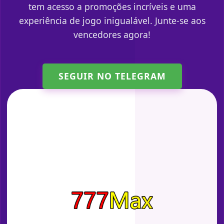
tem acesso a promoções incríveis e uma
experiência de jogo inigualável. Junte-se aos
vencedores agora!
SEGUIR NO TELEGRAM