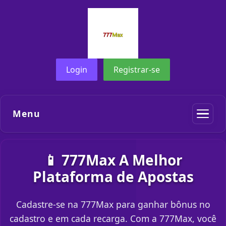
Login
Registrar-se
Menu
📱 777Max A Melhor
Plataforma de Apostas
Cadastre-se na 777Max para ganhar bônus no
cadastro e em cada recarga. Com a 777Max, você