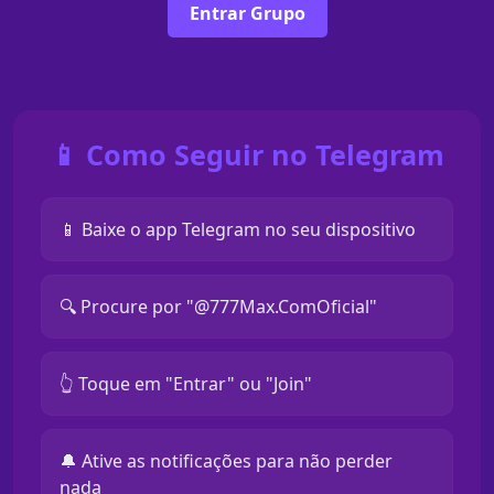
Entrar Grupo
📱 Como Seguir no Telegram
📱 Baixe o app Telegram no seu dispositivo
🔍 Procure por "@777Max.ComOficial"
👆 Toque em "Entrar" ou "Join"
🔔 Ative as notificações para não perder
nada