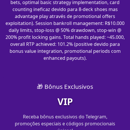
bets, optimal basic strategy implementation, card
counting ineficaz devido para 8-deck shoes mas
advantage play através de promotional offers
exploitation). Session bankroll management: R$10.000
daily limits, stop-loss @ 50% drawdown, stop-win @
200% profit locking gains. Total hands played: ~45.000,
overall RTP achieved: 101.2% (positive devido para
bonus value integration, promotional periods com
enhanced payouts).
🎁 Bônus Exclusivos
VIP
Receba bônus exclusivos do Telegram,
promoções especiais e códigos promocionais