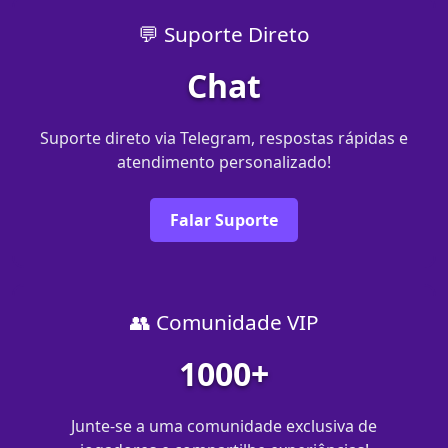
💬 Suporte Direto
Chat
Suporte direto via Telegram, respostas rápidas e
atendimento personalizado!
Falar Suporte
👥 Comunidade VIP
1000+
Junte-se a uma comunidade exclusiva de