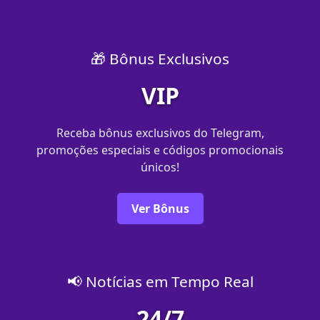
🎁 Bônus Exclusivos
VIP
Receba bônus exclusivos do Telegram,
promoções especiais e códigos promocionais
únicos!
Ver Bônus
📢 Notícias em Tempo Real
24/7