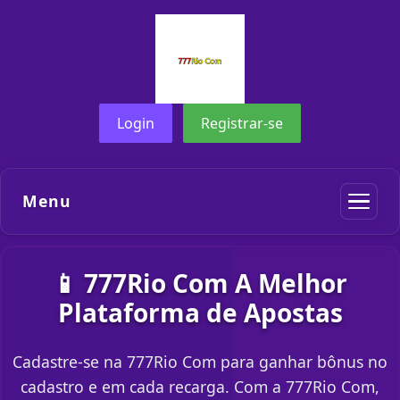
Login
Registrar-se
Menu
📱 777Rio Com A Melhor
Plataforma de Apostas
Cadastre-se na 777Rio Com para ganhar bônus no
cadastro e em cada recarga. Com a 777Rio Com,