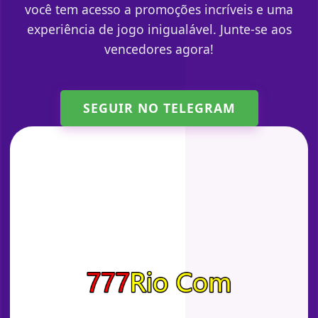
você tem acesso a promoções incríveis e uma
experiência de jogo inigualável. Junte-se aos
vencedores agora!
SEGUIR NO TELEGRAM