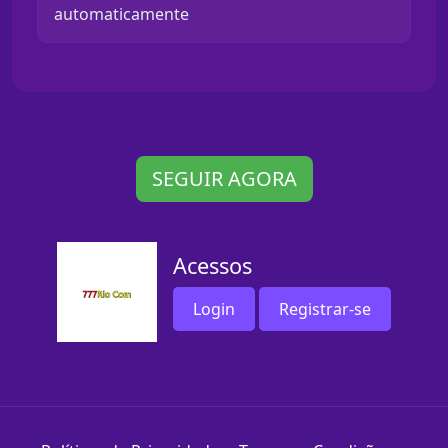
automaticamente
SEGUIR AGORA
Acessos
Login
Registrar-se