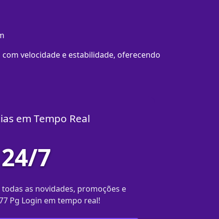
am
 com velocidade e estabilidade, oferecendo
cias em Tempo Real
24/7
e todas as novidades, promoções e
77 Pg Login em tempo real!