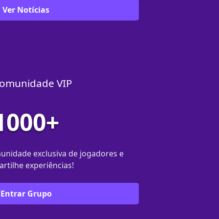
Ver Notícias
Comunidade VIP
1000+
unidade exclusiva de jogadores e
rtilhe experiências!
Entrar Grupo