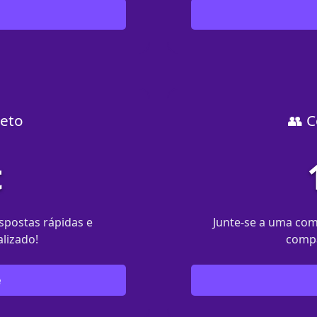
reto
👥 
t
espostas rápidas e
Junte-se a uma com
lizado!
compa
e