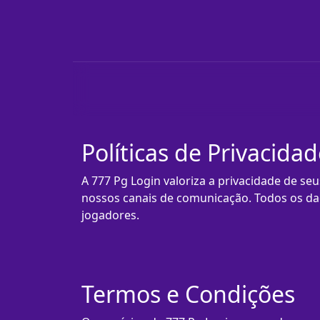
Políticas de Privacida
A 777 Pg Login valoriza a privacidade de s
nossos canais de comunicação. Todos os dad
jogadores.
Termos e Condições