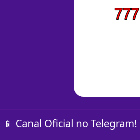
📱 Canal Oficial no Telegram!