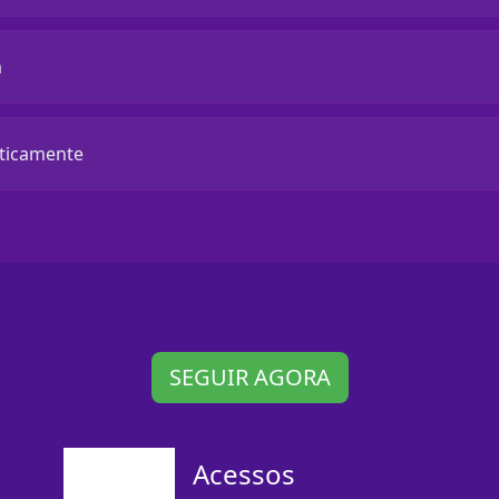
a
aticamente
SEGUIR AGORA
Acessos