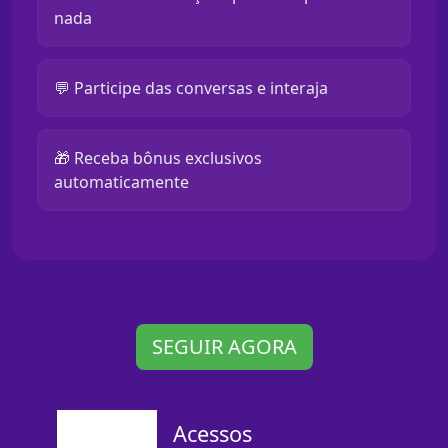
nada
💬 Participe das conversas e interaja
🎁 Receba bônus exclusivos
automaticamente
SEGUIR AGORA
Acessos