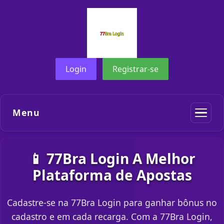
Login
Registrar-se
Menu
📱 77Bra Login A Melhor
Plataforma de Apostas
Cadastre-se na 77Bra Login para ganhar bônus no
cadastro e em cada recarga. Com a 77Bra Login,