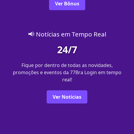
Ver Bônus
📢 Notícias em Tempo Real
24/7
Fique por dentro de todas as novidades,
promoções e eventos da 77Bra Login em tempo
real!
Ver Notícias