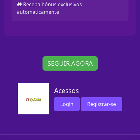
🎁 Receba bônus exclusivos
automaticamente
SEGUIR AGORA
Acessos
Login
Registrar-se