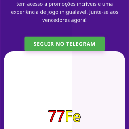
tem acesso a promoções incríveis e uma
experiência de jogo inigualável. Junte-se aos
vencedores agora!
SEGUIR NO TELEGRAM