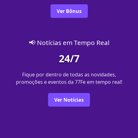
Ver Bônus
📢 Notícias em Tempo Real
24/7
Fique por dentro de todas as novidades,
promoções e eventos da 77Fe em tempo real!
Ver Notícias