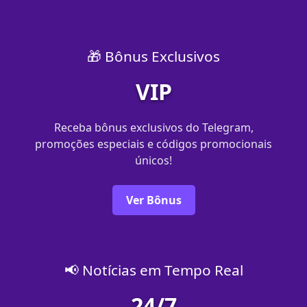
🎁 Bônus Exclusivos
VIP
Receba bônus exclusivos do Telegram,
promoções especiais e códigos promocionais
únicos!
Ver Bônus
📢 Notícias em Tempo Real
24/7