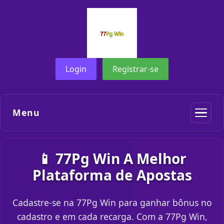
Login
Registrar-se
Menu
📱 77Pg Win A Melhor
Plataforma de Apostas
Cadastre-se na 77Pg Win para ganhar bônus no
cadastro e em cada recarga. Com a 77Pg Win,