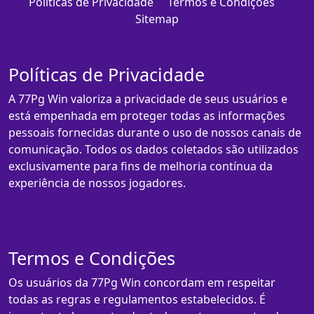
Políticas de Privacidade
Termos e Condições
Sitemap
Políticas de Privacidade
A 77Pg Win valoriza a privacidade de seus usuários e
está empenhada em proteger todas as informações
pessoais fornecidas durante o uso de nossos canais de
comunicação. Todos os dados coletados são utilizados
exclusivamente para fins de melhoria contínua da
experiência de nossos jogadores.
Termos e Condições
Os usuários da 77Pg Win concordam em respeitar
todas as regras e regulamentos estabelecidos. É