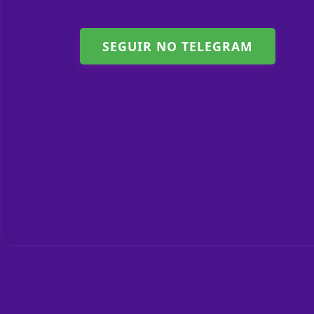
SEGUIR NO TELEGRAM