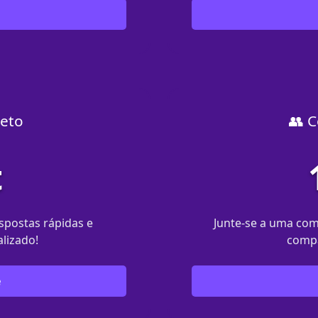
reto
👥 
t
espostas rápidas e
Junte-se a uma com
lizado!
compa
e