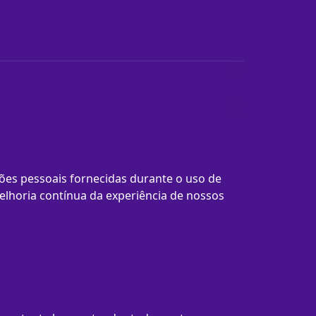
ões pessoais fornecidas durante o uso de
elhoria contínua da experiência de nossos