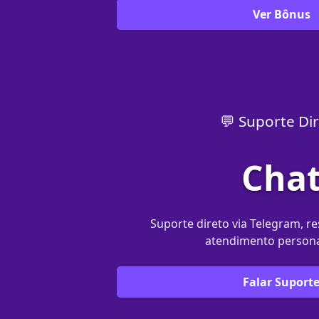
Ver Bônus
💬 Suporte Di
Cha
Suporte direto via Telegram, r
atendimento persona
Falar Suport