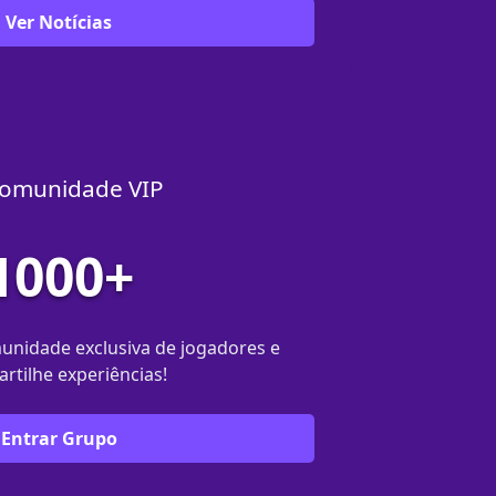
Ver Notícias
Comunidade VIP
1000+
unidade exclusiva de jogadores e
rtilhe experiências!
Entrar Grupo