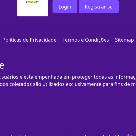
Login
Registrar-se
Políticas de Privacidade
Termos e Condições
Sitemap
de
 usuários e está empenhada em proteger todas as informaç
os coletados são utilizados exclusivamente para fins de m