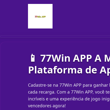
📱 77Win APP A 
Plataforma de A
Cadastre-se na 77Win APP para ganhar 
cada recarga. Com a 77Win APP, você t
incríveis e uma experiência de jogo inig
vencedores agora!