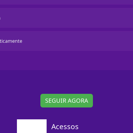
a
aticamente
SEGUIR AGORA
Acessos