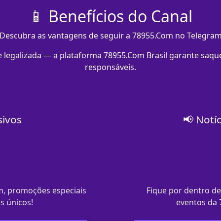
📱 Benefícios do Canal
Descubra as vantagens de seguir a 78955.Com no Telegra
e legalizada — a plataforma 78955.Com Brasil garante saqu
responsáveis.
sivos
📢 Notí
m, promoções especiais
Fique por dentro d
s únicos!
eventos da 