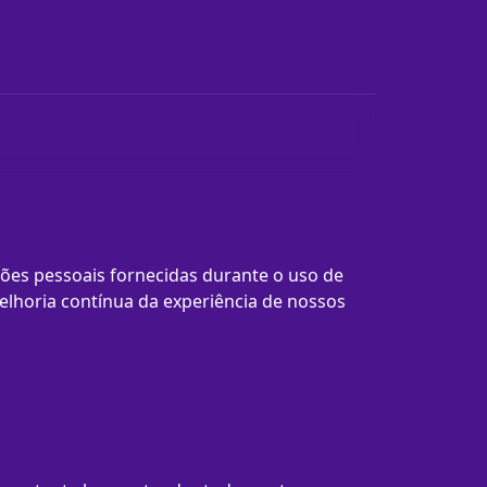
ões pessoais fornecidas durante o uso de
elhoria contínua da experiência de nossos