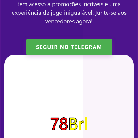
tem acesso a promoções incríveis e uma
experiência de jogo inigualável. Junte-se aos
vencedores agora!
SEGUIR NO TELEGRAM