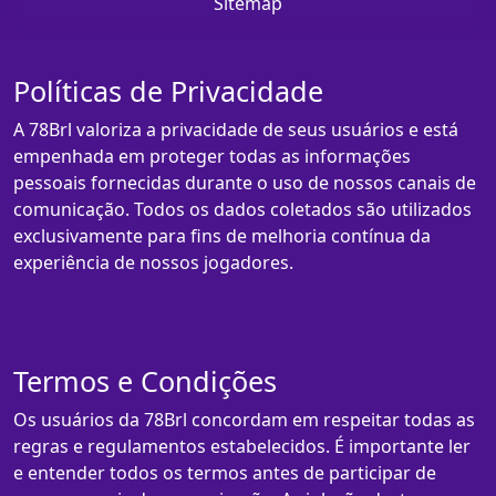
Sitemap
Políticas de Privacidade
A 78Brl valoriza a privacidade de seus usuários e está
empenhada em proteger todas as informações
pessoais fornecidas durante o uso de nossos canais de
comunicação. Todos os dados coletados são utilizados
exclusivamente para fins de melhoria contínua da
experiência de nossos jogadores.
Termos e Condições
Os usuários da 78Brl concordam em respeitar todas as
regras e regulamentos estabelecidos. É importante ler
e entender todos os termos antes de participar de