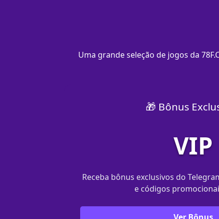
Uma grande seleção de jogos da 78F.C
🎁 Bônus Exclu
VIP
Receba bônus exclusivos do Telegra
e códigos promocionai
Ver Bônus