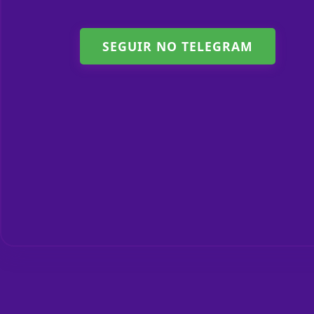
SEGUIR NO TELEGRAM