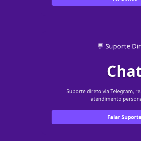
💬 Suporte Di
Cha
Suporte direto via Telegram, r
atendimento persona
Falar Suport