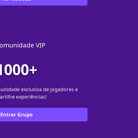
Comunidade VIP
1000+
unidade exclusiva de jogadores e
rtilhe experiências!
Entrar Grupo