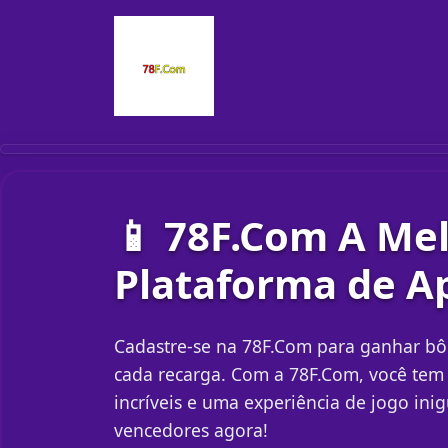
📱 78F.Com A Me
Plataforma de A
Cadastre-se na 78F.Com para ganhar bô
cada recarga. Com a 78F.Com, você tem
incríveis e uma experiência de jogo inig
vencedores agora!