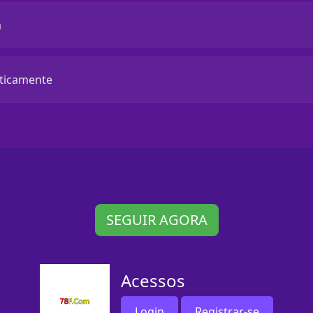
a
aticamente
SEGUIR AGORA
Acessos
Login
Registrar-se