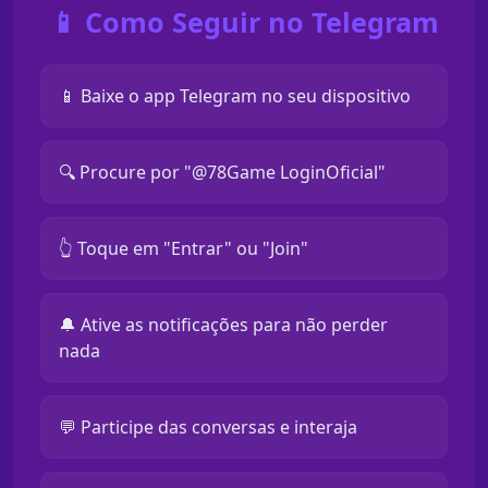
📱 Como Seguir no Telegram
📱 Baixe o app Telegram no seu dispositivo
🔍 Procure por "@78Game LoginOficial"
👆 Toque em "Entrar" ou "Join"
🔔 Ative as notificações para não perder
nada
💬 Participe das conversas e interaja