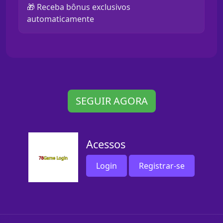
🎁 Receba bônus exclusivos
automaticamente
SEGUIR AGORA
Acessos
Login
Registrar-se