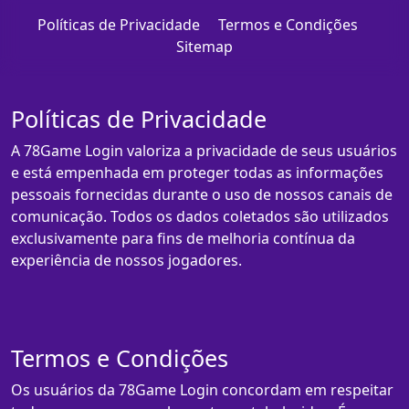
Políticas de Privacidade
Termos e Condições
Sitemap
Políticas de Privacidade
A 78Game Login valoriza a privacidade de seus usuários
e está empenhada em proteger todas as informações
pessoais fornecidas durante o uso de nossos canais de
comunicação. Todos os dados coletados são utilizados
exclusivamente para fins de melhoria contínua da
experiência de nossos jogadores.
Termos e Condições
Os usuários da 78Game Login concordam em respeitar