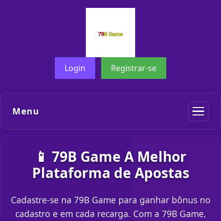
Login
Registrar-se
Menu
📱 79B Game A Melhor
Plataforma de Apostas
Cadastre-se na 79B Game para ganhar bônus no
cadastro e em cada recarga. Com a 79B Game,