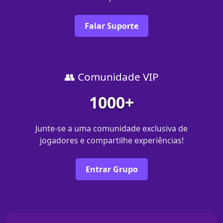
Falar Suporte
👥 Comunidade VIP
1000+
Junte-se a uma comunidade exclusiva de
jogadores e compartilhe experiências!
Entrar Grupo