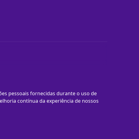
ões pessoais fornecidas durante o uso de
elhoria contínua da experiência de nossos