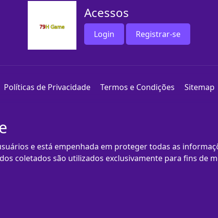
Acessos
Login
Registrar-se
Políticas de Privacidade
Termos e Condições
Sitemap
de
 usuários e está empenhada em proteger todas as informaç
os coletados são utilizados exclusivamente para fins de m