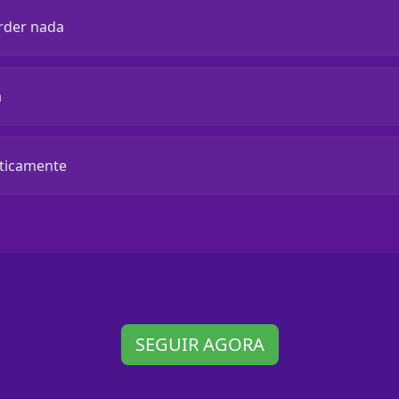
erder nada
a
aticamente
SEGUIR AGORA