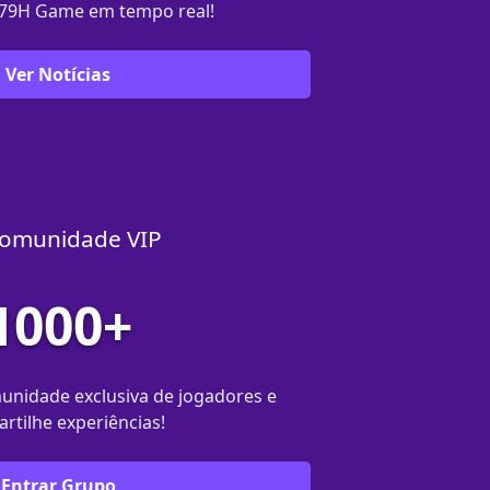
 79H Game em tempo real!
Ver Notícias
Comunidade VIP
1000+
unidade exclusiva de jogadores e
rtilhe experiências!
Entrar Grupo