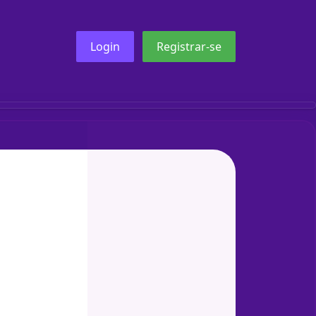
Login
Registrar-se