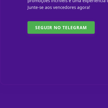
promoções incríveis e uma experiência d
Junte-se aos vencedores agora!
SEGUIR NO TELEGRAM