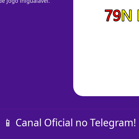
e jogo inigualável.
📱 Canal Oficial no Telegram!