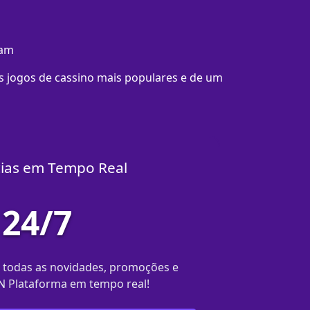
ram
s jogos de cassino mais populares e de um
cias em Tempo Real
24/7
e todas as novidades, promoções e
N Plataforma em tempo real!