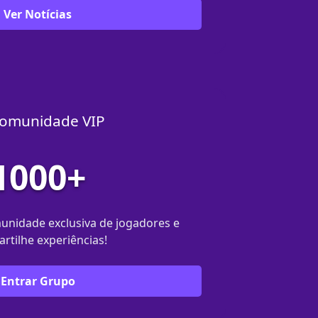
Ver Notícias
Comunidade VIP
1000+
unidade exclusiva de jogadores e
rtilhe experiências!
Entrar Grupo