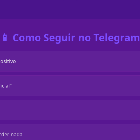
📱 Como Seguir no Telegram
ositivo
cial"
erder nada