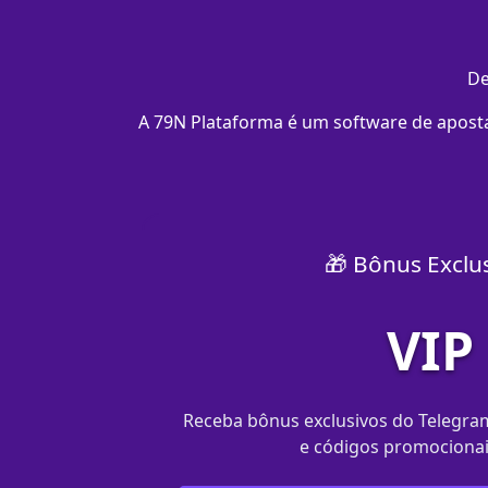
De
A 79N Plataforma é um software de aposta
🎁 Bônus Exclu
VIP
Receba bônus exclusivos do Telegra
e códigos promocionai