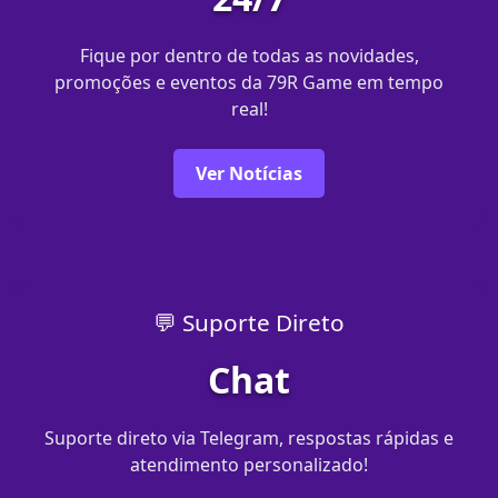
Fique por dentro de todas as novidades,
promoções e eventos da 79R Game em tempo
real!
Ver Notícias
💬 Suporte Direto
Chat
Suporte direto via Telegram, respostas rápidas e
atendimento personalizado!