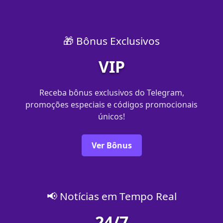
🎁 Bônus Exclusivos
VIP
Receba bônus exclusivos do Telegram,
promoções especiais e códigos promocionais
únicos!
Ver Bônus
📢 Notícias em Tempo Real
24/7