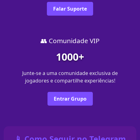
Falar Suporte
👥 Comunidade VIP
1000+
Junte-se a uma comunidade exclusiva de
jogadores e compartilhe experiências!
Entrar Grupo
📱 Como Seguir no Telegram