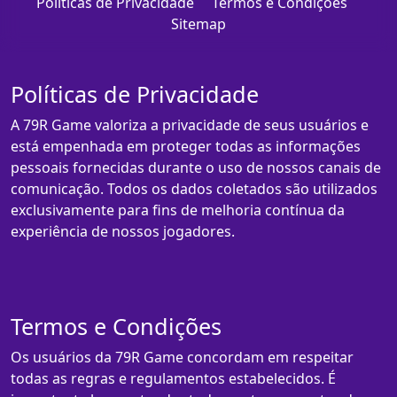
Políticas de Privacidade
Termos e Condições
Sitemap
Políticas de Privacidade
A 79R Game valoriza a privacidade de seus usuários e
está empenhada em proteger todas as informações
pessoais fornecidas durante o uso de nossos canais de
comunicação. Todos os dados coletados são utilizados
exclusivamente para fins de melhoria contínua da
experiência de nossos jogadores.
Termos e Condições
Os usuários da 79R Game concordam em respeitar
todas as regras e regulamentos estabelecidos. É